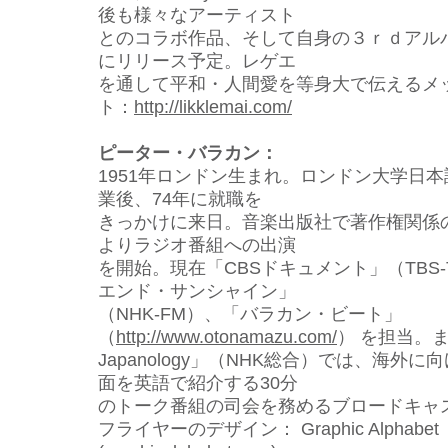
後も様々なアーティスト
とのコラボ作品、そして自身の３ｒｄアル
にリリ
ース予定。レゲエ
を通して平和・人間愛を等身大で伝えるメ
ト：
http://likklemai.com/
ピーター・バラカン：
1951年ロンドン生まれ。ロンドン大学日本
業
後、74年に就職を
きっかけに来日。音楽出版社で著作権関係
よりラジオ番組への出演
を開始。現在「CBSドキュメント」（TBS-
エンド・サンシャイン」
（NHK-FM）、「バラカン・ビート」
（
http://www.otonamazu.com/
） を担当。ま
Japanology」（NHK総合）では、海外
面を英語で紹介する30分
のトーク番組の司会を務めるブロードキャ
フライヤーのデザイン： Graphic Alphabet