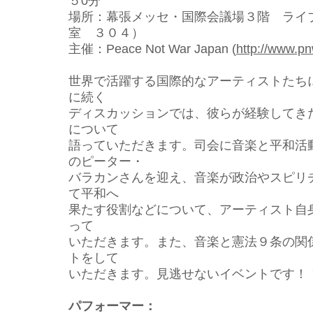
５0分
場所：幕張メッセ・国際会議場３階 ライ
室 ３０４）
主催：Peace Not War Japan (
http://www.pn
世界で活躍する国際的なアーティストたち
に続く
ディスカッションでは、彼らが経験してき
につい
て
語っていただきます。司会に音楽と平和活
のピ
ーター・
バラカンさんを迎え、音楽が政治やスピリ
て平和
へ
果たす役割などについて、アーティスト自
って
いただきます。また、音楽と憲法９条の関
トをし
て
いただきます。見逃せないイベントです！
パフォーマー：