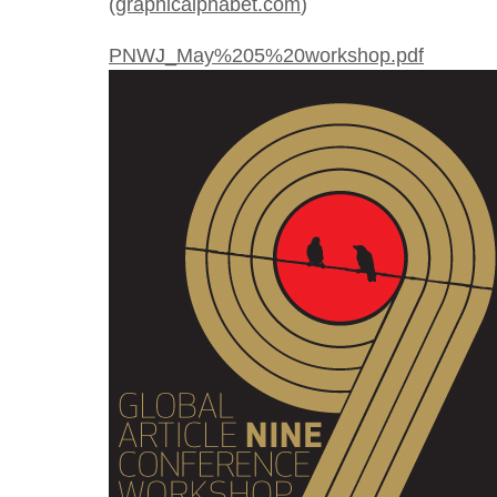
(
graphicalphabet.com
)
PNWJ_May%205%20workshop.pdf