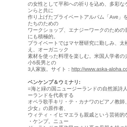
の女性として平和への祈りを込め、多彩な
ンらと
共に
作り上げたプライベートアルバム「Ave」
たちのための
ワークショップ、エナジーワークのための
にも積
極的。
プライベートではマヤ暦研究に勤しみ、太
え
、オーガニック
素材を使った料理を楽しむ。米国人学者の
小5長
男との
3人家族。サイト：
http://www.aska-aloha.c
ベンケンプ＆ウミナリ:
=海と緑の国ニュージーランドの自然派詩人
ーランドを代表する
オペラ歌手キリ・テ・カナワのピアノ教師
少女
』の原作者、
ウィティ・イヒマエラも親戚という芸術的
・ケンプ。ニュー