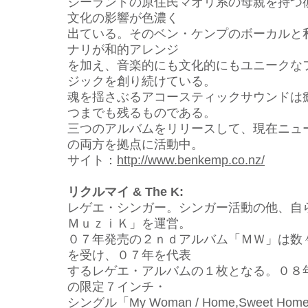
ジーランドの原住民マオリ系の母親を持つ
文化の
影響が色濃く
出ている。そのベン・ケンプのボーカルと
ナリが和的アレンジ
を加え、音楽的にも文化的にもユニークな
ジック
を創り続けている。
魂を揺さぶるアコースティックサウンドは
つまでも残るものである。
三つのアルバムをリリースして、現在ニュ
の両方
を拠点に活動中。
サイト：
http://www.benkemp.co.nz/
リクルマイ & The K:
レゲエ・シンガー。シンガー活動の他、自
ＭｕｚｉＫ」を運営。
０７年発売の２ｎｄアルバム「ＭＷ」は数
を受け
、０７年を代表
するレゲエ・アルバムの１枚となる。０８
の限定７インチ・
シングル「My Woman / Home,Sweet 