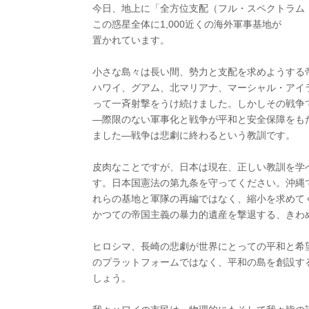
今日、地上に「全方位支配（フル・スペクトラム
この惑星全体に1,000近くの海外軍事基地が
置かれています。
小さな島々は長い間、勢力と支配を求めようする
ハワイ、グアム、北マリアナ、マーシャル・アイ
って一斉射撃をうけ続けました。しかしその戦争
―際限のない軍事化と戦争が平和と安全保障をも
ました―戦争は悲劇に終わるという教訓です。
皮肉なことですが、日本は現在、正しい教訓を学
す。日本国憲法の第九条を守ってください。沖縄
れらの基地と軍隊の再編ではなく、縮小を求めて
かつての帝国主義の暴力的遺産を撃退する、きわ
ヒロシマ、長崎の悲劇が世界にとっての平和と希
のプラットフォームではなく、平和の島を創設す
しょう。