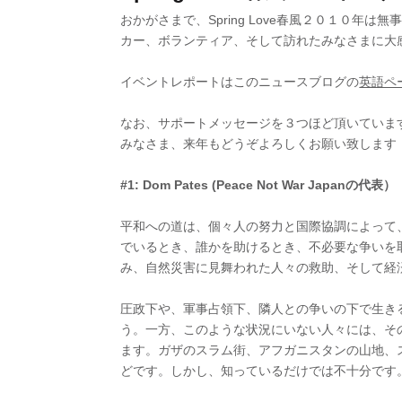
おかがさまで、Spring Love春風２０１０
カー、ボランティア、そして訪れたみなさまに大
イベントレポートはこのニュースブログの
英語ペ
なお、サポートメッセージを３つほど頂いていま
みなさま、来年もどうぞよろしくお願い致します
#1: Dom Pates (Peace Not War Japanの代表）
平和への道は、個々人の努力と国際協調によって
でいるとき、誰かを助けるとき、不必要な争いを
み、自然災害に見舞われた人々の救助、そして経
圧政下や、軍事占領下、隣人との争いの下で生き
う。一方、このような状況にいない人々には、そ
ます。ガザのスラム街、アフガニスタンの山地、
どです。しかし、知っているだけでは不十分です