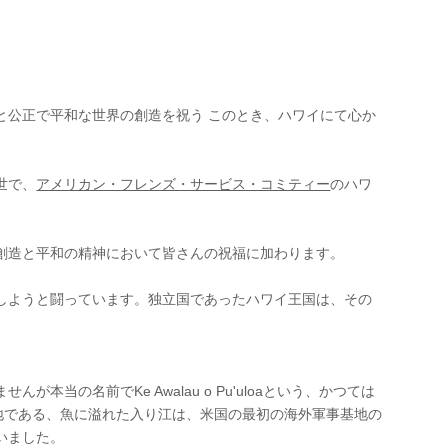
と公正で平和な世界の創造を祝う このとき、ハワイにて心か
世で、
アメリカン・フレンズ・サービス・コミティー
のハワ
創造と平和の精神において皆さんの祝福に加わります。
しようと闘っています。独立国であったハワイ王国は、その
本当の名前でKe Awalau o Pu'uloaという、かつては
の地である、魚に溢れた入り江は、米国の最初の海外軍事基地の
いました。