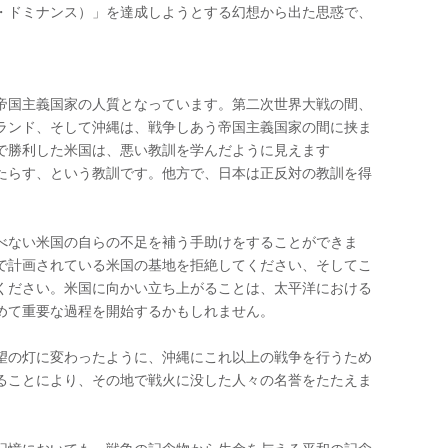
・ドミナンス）」を達成しようとする幻想から出た思惑で、
帝国主義国家の人質となっています。第二次世界大戦の間、
ランド、そして沖縄は、戦争しあう帝国主義国家の間に挟ま
で勝利した米国は、悪い教訓を学んだように見えます
たらす、という教訓です。他方で、日本は正反対の教訓を得
べない米国の自らの不足を補う手助けをすることができま
で計画されている米国の基地を拒絶してください、そしてこ
ください。米国に向かい立ち上がることは、太平洋における
めて重要な過程を開始するかもしれません。
望の灯に変わったように、沖縄にこれ以上の戦争を行うため
ることにより、その地で戦火に没した人々の名誉をたたえま