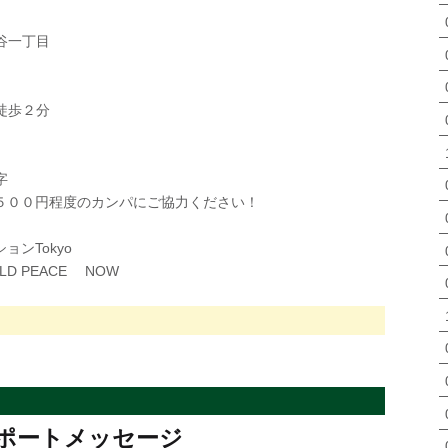
谷一丁目
徒歩２分
字
て５００円程度のカンパにご協力ください！
ンTokyo
 PEACE NOW
年のサポートメッセージ