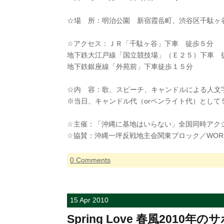
☆場 所：明治公園 新宿霞岳町、渋谷区千駄ヶ
☆アクセス：ＪＲ「千駄ヶ谷」下車 徒歩５分
地下鉄大江戸線「国立競技場」（Ｅ２５）下車 
地下鉄銀座線「外苑前」下車徒歩１５分
☆内 容：歌、スピーチ、キャンドルによる人文
※当日、キャンドル代（orペンライト代）とし
☆主催：「沖縄に基地はいらない」全国同時アクショ
☆協賛：沖縄一坪反戦地主会関東ブロック／WORLD
0 Comments
15 Apr 2010
Spring Love 春風2010