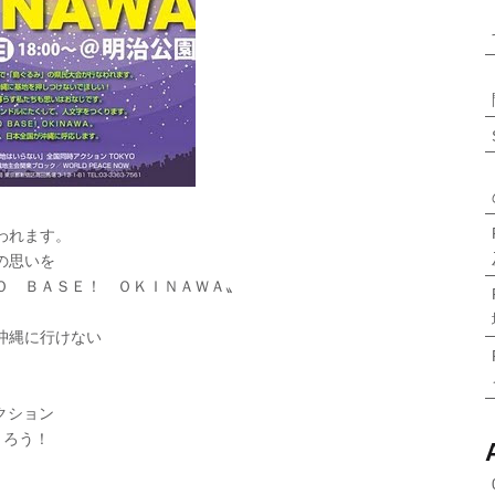
われます。
の思いを
Ｏ ＢＡＳＥ！ ＯＫＩＮＡＷＡ〟
沖縄に行けない
クション
つくろう！