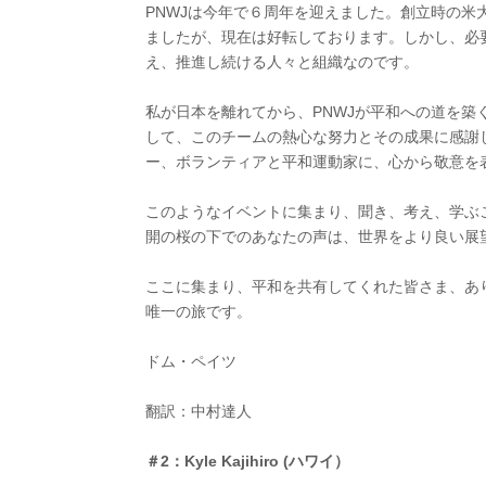
PNWJは今年で６周年を迎えました。創立時の
ましたが、現在は好転しております。しかし、必
え、推進し続ける人々と組織なのです。
私が日本を離れてから、PNWJが平和への道を
して、このチームの熱心な努力とその成果に感謝
ー、ボランティアと平和運動家に、心から敬意を
このようなイベントに集まり、聞き、考え、学ぶ
開の桜の下でのあなたの声は、世界をより良い展
ここに集まり、平和を共有してくれた皆さま、あ
唯一の旅です。
ドム・ペイツ
翻訳：中村達人
＃2：Kyle Kajihiro (ハワイ）