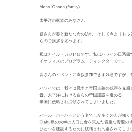
Aloha ‘Ohana (family)
太平洋の家族のみなさん
皆さんが春と新たな命の訪れ、そして今よりもっ
らのご挨拶を述べます。
私はカイル・カジヒロです。私はハワイの日系四
イオフィスのプログラム・ディレクターです。
皆さんのイベントに直接参加できず残念ですが、
ハワイでは、我々は戦争と帝国主義の残滓を克服
昔、太平洋における自らの帝国建設を進める
米国に侵略され占領されてしまいました。
パール・ハーバーという名でしか多くの人が知りませんが
O'ahu島の大半の人口に食を恵んだ貴重な資源
ひとつを建設するために破壊され汚染されてしま