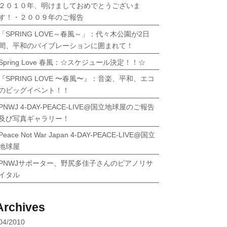
２０１０年、明けましておめでとうございま
す！・２００９年のご報告
「SPRING LOVE～春風～」：代々木公園が2日
間、平和のバイブレーションに囲まれて！
Spring Love 春風：☆スケジュール決定！！☆
『SPRING LOVE 〜春風〜』：音楽、平和、エコ
のビッグイベント！！
PNWJ 4-DAY-PEACE-LIVE@国立地球屋のご報告
及び写真ギャラリー！
Peace Not War Japan 4-DAY-PEACE-LIVE@国立
地球屋
PNWJサポーター、野尻多佳子さんのピアノリサ
イタル
Archives
04/2010